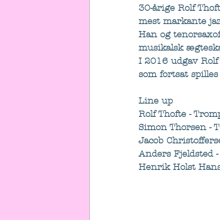
30-årige Rolf Thof
mest markante jaz
Han og tenorsaxof
musikalsk ægteska
I 2016 udgav Rol
som fortsat spilles 
Line up
Rolf Thofte - Trom
Simon Thorsen - 
Jacob Christoffers
Anders Fjeldsted -
Henrik Holst Han