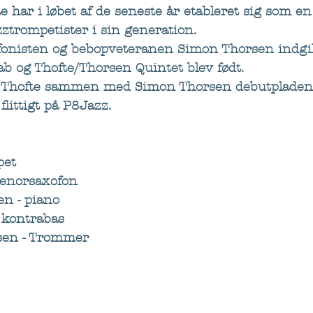
te har i løbet af de seneste år etableret sig som en
ztrompetister i sin generation.
onisten og bebopveteranen Simon Thorsen indgik
b og Thofte/Thorsen Quintet blev født.
f Thofte sammen med Simon Thorsen debutpladen 
flittigt på P8Jazz. 
pet
Tenorsaxofon
en - piano
 kontrabas
sen - Trommer