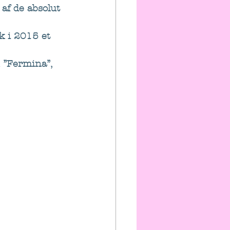
 af de absolut 
 i 2015 et 
”Fermina”, 