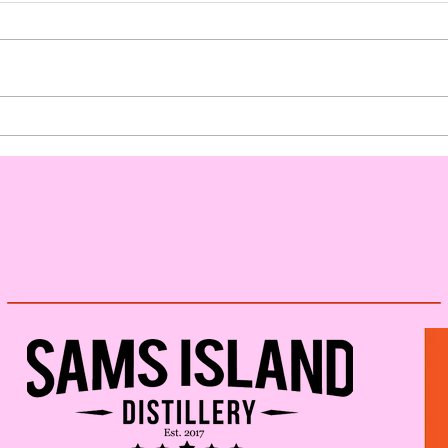
Førs
Amerikansk
stjerneguitarist kommer
til Samsø