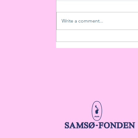
Write a comment...
Too Much Yang på Samsø
Jazzfestival