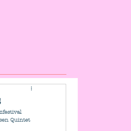
s
festival 
sen Quintet 