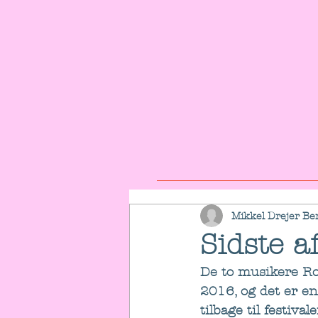
Mikkel Drejer Be
Sidste a
De to musikere Ro
2016, og det er e
tilbage til festivale